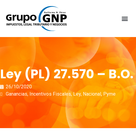
Ley (PL) 27.570 – B.O.
26/10/2020
Ganancias
,
Incentivos Fiscales
,
Ley
,
Nacional
,
Pyme