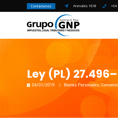
Arenales 1618
+54 
Contáctenos
Ley (PL) 27.496–
04/01/2019
Bienes Personales
,
Convenio