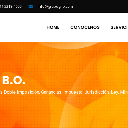
11 5218-4600
info@grupognp.com
HOME
CONOCENOS
SERVIC
 B.O.
s Doble Imposición
,
Ganancias
,
Impuesto
,
Jurisdicción
,
Ley
,
MÍn