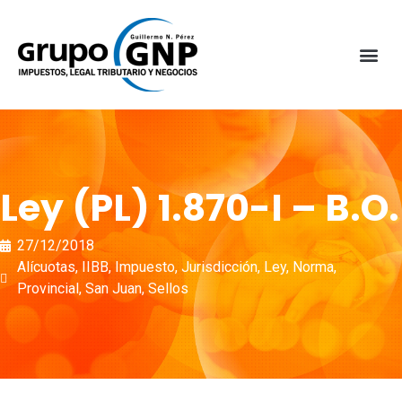
Ley (PL) 1.870-I – B.O.
27/12/2018
Alícuotas
,
IIBB
,
Impuesto
,
Jurisdicción
,
Ley
,
Norma
,
Provincial
,
San Juan
,
Sellos