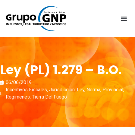
Ley (PL) 1.279 – B.O.
06/06/2019
Incentivos Fiscales
,
Jurisdicción
,
Ley
,
Norma
,
Provincial
,
Regímenes
,
Tierra Del Fuego