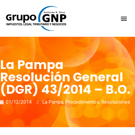
La Pampa
Resolución General
(DGR) 43/2014 – B.O.
01/12/2014
La Pampa
,
Procedimientos
,
Resoluciones