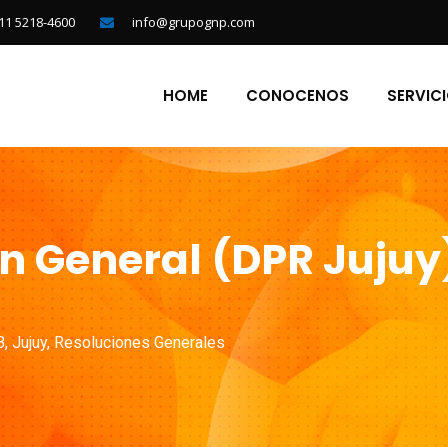
11 5218-4600
info@grupognp.com
HOME
CONOCENOS
SERVIC
n General (DPR Jujuy
B
,
Jujuy
,
Resoluciones Generales