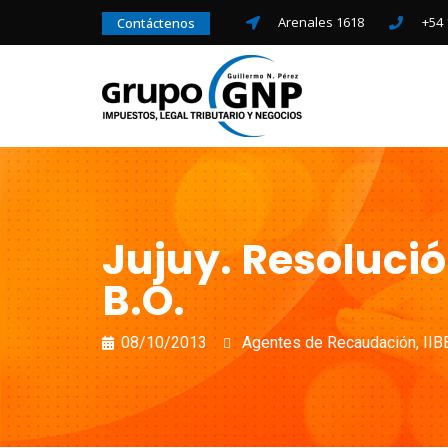
Arenales 1618
+54 
Contáctenos
Jujuy. Resolució
B.O.
08/10/2013
Agentes de Recaudación
,
IIB