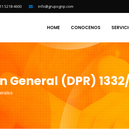
11 5218-4600
info@grupognp.com
HOME
CONOCENOS
SERVIC
n General (DPR) 1332/
erales