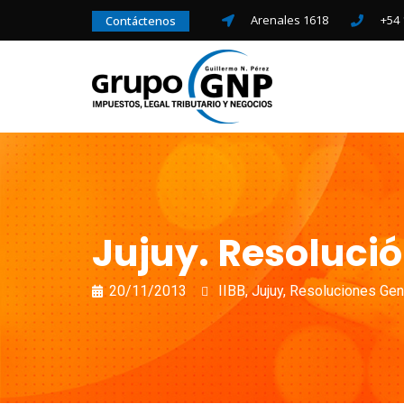
Arenales 1618
+54 
Contáctenos
Jujuy. Resolució
20/11/2013
IIBB
,
Jujuy
,
Resoluciones Gen