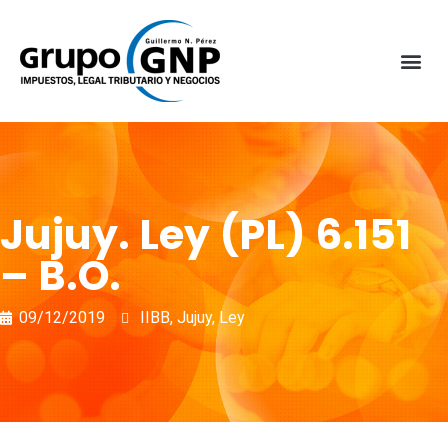
Jujuy. Ley (PL) 6.151
– B.O.
09/12/2019
IIBB
,
Jujuy
,
Ley