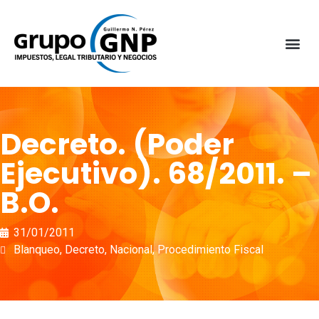
Decreto. (Poder
Ejecutivo). 68/2011. –
B.O.
31/01/2011
Blanqueo
,
Decreto
,
Nacional
,
Procedimiento Fiscal