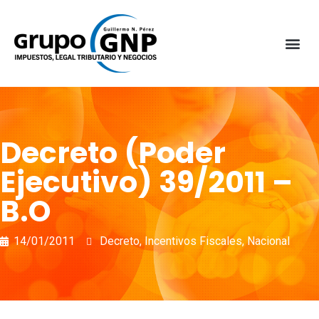
Decreto (Poder
Ejecutivo) 39/2011 –
B.O
14/01/2011
Decreto
,
Incentivos Fiscales
,
Nacional