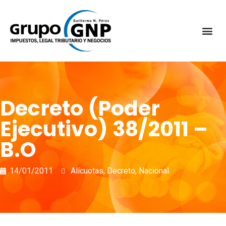
Decreto (Poder
Ejecutivo) 38/2011 –
B.O
14/01/2011
Alícuotas
,
Decreto
,
Nacional