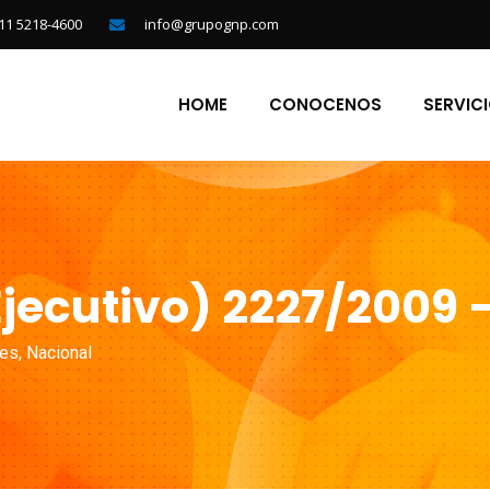
11 5218-4600
info@grupognp.com
HOME
CONOCENOS
SERVIC
jecutivo) 2227/2009 –
nes
,
Nacional