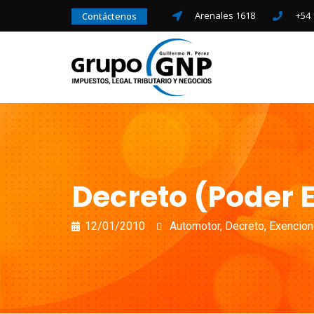
Arenales 1618
+54 
Contáctenos
Decreto (Poder E
12/01/2010
Automotor
,
Decreto
,
Exencio