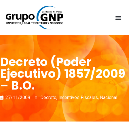
Decreto (Poder
Ejecutivo) 1857/2009
– B.O.
27/11/2009
Decreto
,
Incentivos Fiscales
,
Nacional