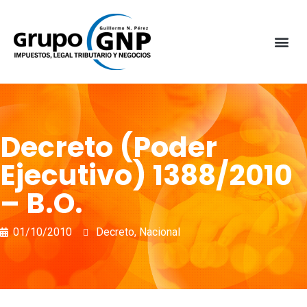
Decreto (Poder
Ejecutivo) 1388/2010
– B.O.
01/10/2010
Decreto
,
Nacional