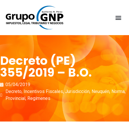
Decreto (PE)
355/2019 – B.O.
05/04/2019
Decreto
,
Incentivos Fiscales
,
Jurisdicción
,
Neuquén
,
Norma
,
Provincial
,
Regímenes