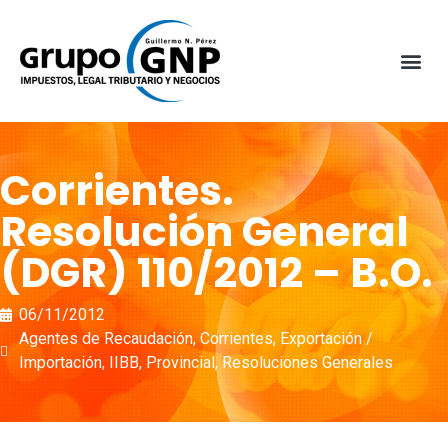
Corrientes.
Resolución General
(DGR) 110/2012 – B.O.
06/11/2012
Agentes de Recaudación
,
Corrientes
,
Exportación /
Importación
,
IIBB
,
Provincial
,
Resoluciones Generales