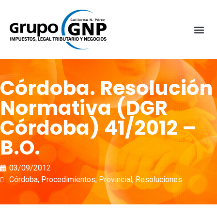
Córdoba. Resolución
Normativa (DGR
Córdoba) 41/2012 –
B.O.
03/09/2012
Córdoba
,
Procedimientos
,
Provincial
,
Resoluciones