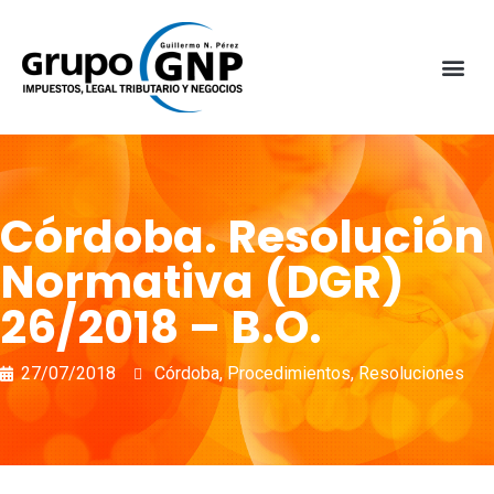
Córdoba. Resolución
Normativa (DGR)
26/2018 – B.O.
27/07/2018
Córdoba
,
Procedimientos
,
Resoluciones