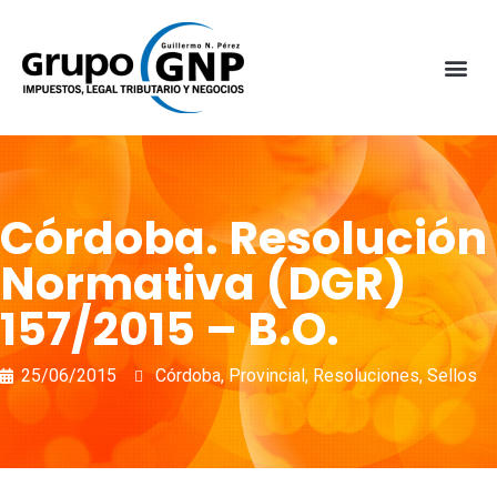
Córdoba. Resolución
Normativa (DGR)
157/2015 – B.O.
25/06/2015
Córdoba
,
Provincial
,
Resoluciones
,
Sellos