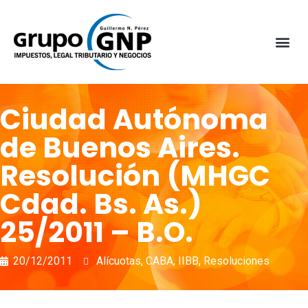
Ciudad Autónoma
de Buenos Aires.
Resolución (MHGC
Cdad. Bs. As.)
25/2011 – B.O.
20/12/2011
Alícuotas
,
CABA
,
IIBB
,
Resoluciones