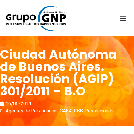
Ciudad Autónoma
de Buenos Aires.
Resolución (AGIP)
301/2011 – B.O
16/06/2011
Agentes de Recaudación
,
CABA
,
IIBB
,
Resoluciones