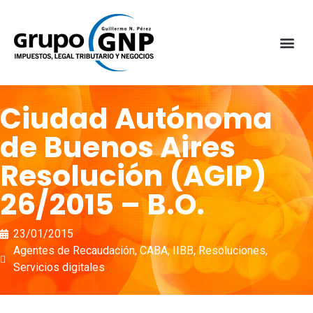
Ciudad Autónoma
de Buenos Aires
Resolución (AGIP)
26/2015 – B.O.
23/01/2015
Agentes de Recaudación
,
CABA
,
IIBB
,
Resoluciones
,
Servicios digitales