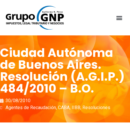
Ciudad Autónoma
de Buenos Aires.
Resolución (A.G.I.P.)
484/2010 – B.O.
30/08/2010
Agentes de Recaudación
,
CABA
,
IIBB
,
Resoluciones