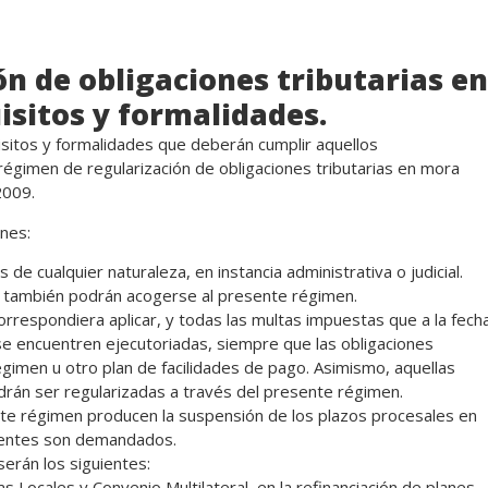
n de obligaciones tributarias en
sitos y formalidades.
uisitos y formalidades que deberán cumplir aquellos
régimen de regularización de obligaciones tributarias en mora
2009.
ones:
e cualquier naturaleza, en instancia administrativa o judicial.
, también podrán acogerse al presente régimen.
orrespondiera aplicar, y todas las multas impuestas que a la fech
e encuentren ejecutoriadas, siempre que las obligaciones
égimen u otro plan de facilidades de pago. Asimismo, aquellas
rán ser regularizadas a través del presente régimen.
te régimen producen la suspensión de los plazos procesales en
buyentes son demandados.
erán los siguientes:
 Locales y Convenio Multilateral, en la refinanciación de planes