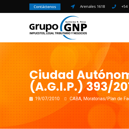
Arenales 1618
+54 
Contáctenos
Ciudad Autónoma
(A.G.I.P.) 393/20
19/07/2010
CABA
,
Moratorias/Plan de Fa