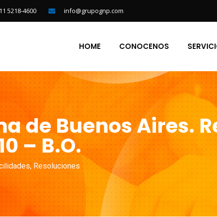
11 5218-4600
info@grupognp.com
HOME
CONOCENOS
SERVIC
 de Buenos Aires. R
10 – B.O.
cilidades
,
Resoluciones