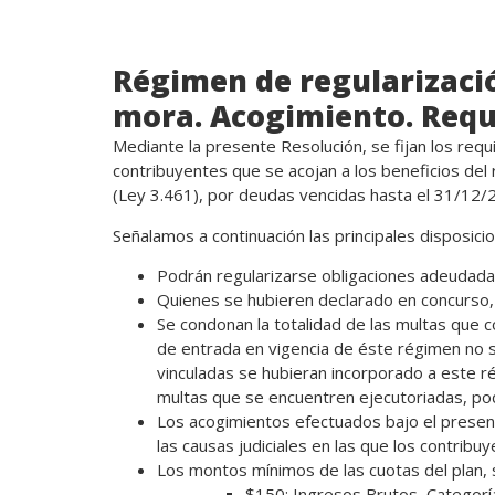
Régimen de regularizació
mora. Acogimiento. Requi
Mediante la presente Resolución, se fijan los req
contribuyentes que se acojan a los beneficios del 
(Ley 3.461), por deudas vencidas hasta el 31/12/
Señalamos a continuación las principales disposici
Podrán regularizarse obligaciones adeudadas d
Quienes se hubieren declarado en concurso
Se condonan la totalidad de las multas que c
de entrada en vigencia de éste régimen no s
vinculadas se hubieran incorporado a este r
multas que se encuentren ejecutoriadas, pod
Los acogimientos efectuados bajo el presen
las causas judiciales en las que los contri
Los montos mínimos de las cuotas del plan, s
$150: Ingresos Brutos, Categorías