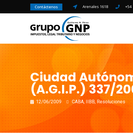
Arenales 1618
+54 
Contáctenos
Ciudad Autónoma
(A.G.I.P.) 337/20
12/06/2009
CABA
,
IIBB
,
Resoluciones