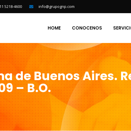
11 5218-4600
info@grupognp.com
HOME
CONOCENOS
SERVIC
 de Buenos Aires. R
09 – B.O.