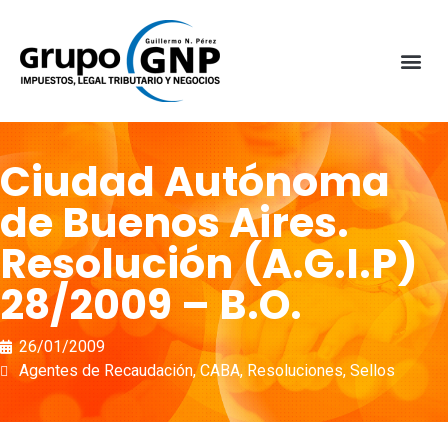
Ciudad Autónoma
de Buenos Aires.
Resolución (A.G.I.P)
28/2009 – B.O.
26/01/2009
Agentes de Recaudación
,
CABA
,
Resoluciones
,
Sellos