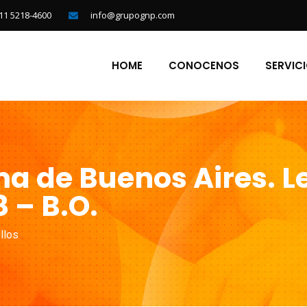
11 5218-4600
info@grupognp.com
HOME
CONOCENOS
SERVIC
 de Buenos Aires. L
8 – B.O.
llos