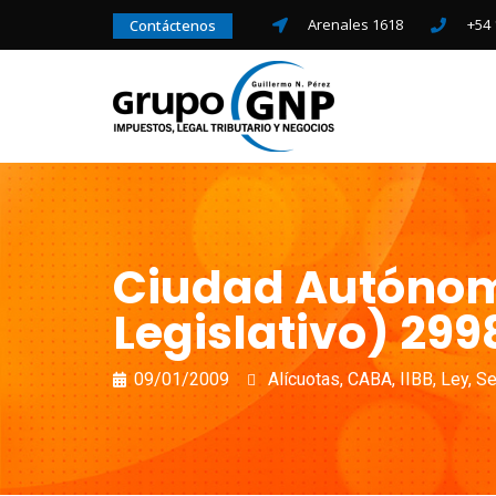
Arenales 1618
+54 
Contáctenos
Ciudad Autónoma
Legislativo) 299
09/01/2009
Alícuotas
,
CABA
,
IIBB
,
Ley
,
Se