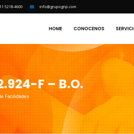
11 5218-4600
info@grupognp.com
HOME
CONOCENOS
SERVIC
2.924-F – B.O.
de Facilidades