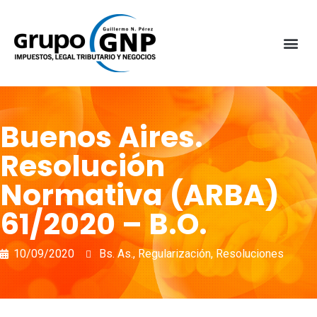
Buenos Aires.
Resolución
Normativa (ARBA)
61/2020 – B.O.
10/09/2020
Bs. As.
,
Regularización
,
Resoluciones