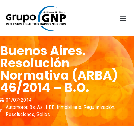
Buenos Aires.
Resolución
Normativa (ARBA)
46/2014 – B.O.
01/07/2014
Automotor
,
Bs. As.
,
IIBB
,
Inmobiliario
,
Regularización
,
Resoluciones
,
Sellos