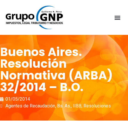
Buenos Aires.
Resolución
Normativa (ARBA)
32/2014 – B.O.
01/05/2014
Agentes de Recaudación
,
Bs. As.
,
IIBB
,
Resoluciones