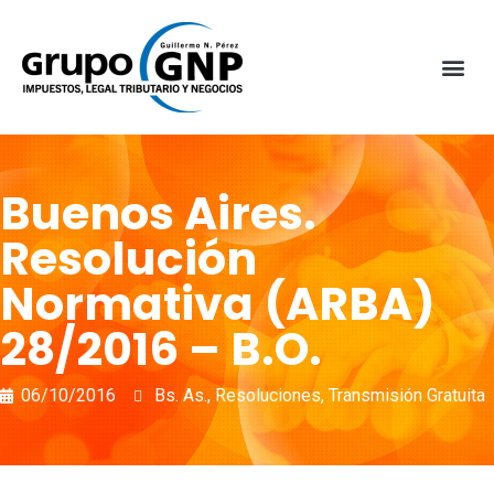
Buenos Aires.
Resolución
Normativa (ARBA)
28/2016 – B.O.
06/10/2016
Bs. As.
,
Resoluciones
,
Transmisión Gratuita