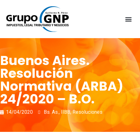
Buenos Aires.
Resolución
Normativa (ARBA)
24/2020 – B.O.
14/04/2020
Bs. As.
,
IIBB
,
Resoluciones