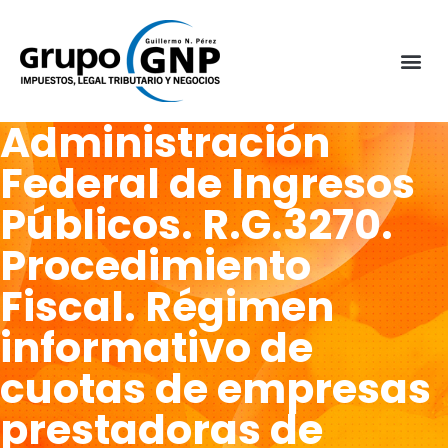
Administración
Federal de Ingresos
Públicos. R.G.3270.
Procedimiento
Fiscal. Régimen
informativo de
cuotas de empresas
prestadoras de