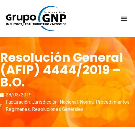
Resolución General
(AFIP) 4444/2019 –
B.O.
28/03/2019
Facturación
,
Jurisdicción
,
Nacional
,
Norma
,
Procedimientos
,
Regímenes
,
Resoluciones Generales