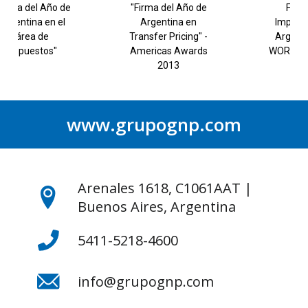
de
Firma de
Nombrado durante
Impuestos de
ocho años
" -
Argentina por
consecutivos
ds
WORLD FINANCE
“Consultor Top
Argentino”
www.grupognp.com
Arenales 1618, C1061AAT |
Buenos Aires, Argentina
5411-5218-4600
info@grupognp.com